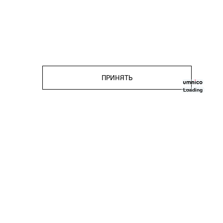
ПРИНЯТЬ
Loading
ПОДПИСКА
Скидка 1000₽ за подписку
на нашу рассылку