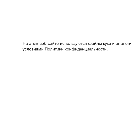
На этом веб-сайте используются файлы куки и аналогич
Политики конфиденциальности
условиями
.
КОНТАКТЫ
*
О БРЕНДЕ
8 (800) 777-01-22
IRNBY
info@irnby.com
ЗОНА КОФЕ
Магазины
Онлайн-трен