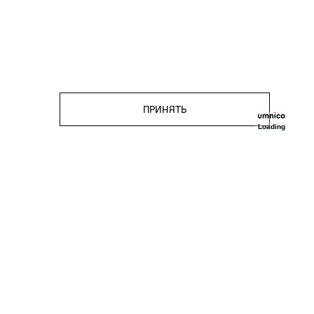
ПРИНЯТЬ
Loading
ПОДПИСКА
Скидка 1000₽ за подписку
на нашу рассылку