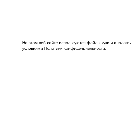
На этом веб-сайте используются файлы куки и аналогич
Политики конфиденциальности
условиями
.
КОНТАКТЫ
*
О БРЕНДЕ
8 (800) 777-01-22
IRNBY
info@irnby.com
ЗОНА КОФЕ
Магазины
Онлайн-трен