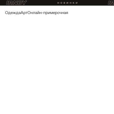
одежда
арт
онлайн-примерочная