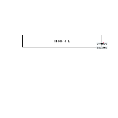
ПРИНЯТЬ
Loading
ПОДПИСКА
Скидка 1000₽ за подписку
на нашу рассылку