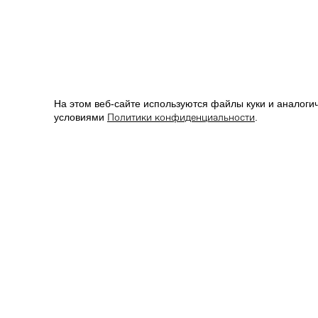
На этом веб-сайте используются файлы куки и аналогич
Политики конфиденциальности
условиями
.
КОНТАКТЫ
*
О БРЕНДЕ
8 (800) 777-01-22
IRNBY
info@irnby.com
ЗОНА КОФЕ
Магазины
Онлайн-трен