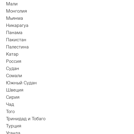
Мали
Монголия
Мьянма
Никарагуа
Панама
Пакистан
Палестина
Катар
Россия
Судан
Сомали
Южный Судан
Швеция
Сирия
Чад
Того
Тринидад и Тобаго
Турция
Уганда