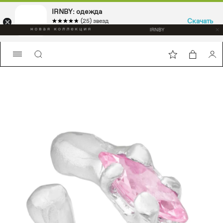
IRNBY: одежда
Скачать
☆☆☆☆☆
★★★★★
(25) звезд
Sport & casual, аксессуары