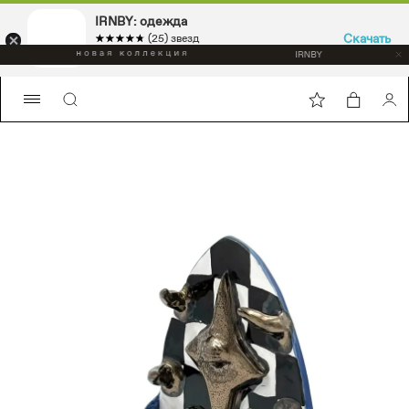
IRNBY: одежда
Скачать
☆☆☆☆☆
★★★★★
(25) звезд
Sport & casual, аксессуары