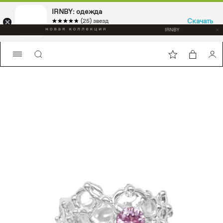
IRNBY: одежда
Скачать
☆☆☆☆☆
★★★★★
(25) звезд
Sport & casual, аксессуары