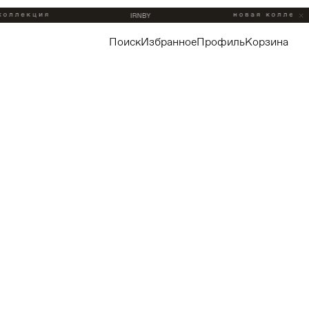
поиск
избранное
профиль
корзина