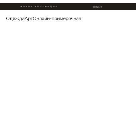
одежда
арт
онлайн-примерочная