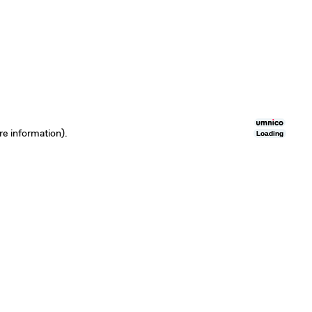
re information)
.
Loading
Loading