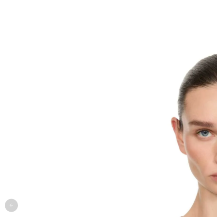
одежда
арт
онлайн-примерочная