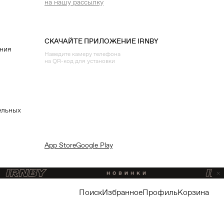
на нашу рассылку
СКАЧАЙТЕ ПРИЛОЖЕНИЕ IRNBY
ения
Наведите камеру телефона
на QR-код для установки
ельных
App Store
Google Play
поиск
избранное
профиль
корзина