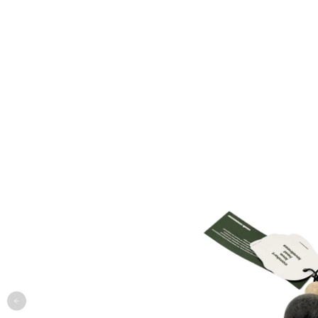
одежда
арт
онлайн-примерочная