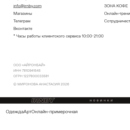
info@irnby.com
ЗОНА КОФЕ
Магазины
Онлайн-трен
Телеграм
Сотрудничес
Вконтакте
* Часы работы клиентского сервиса 10:00-21:00
ООО «АЙРОНБАЙ»
ИНН 7810941545
ОГРН 1227800033581
© МИРОНОВА АНАСТАСИЯ
2026
одежда
арт
онлайн-примерочная