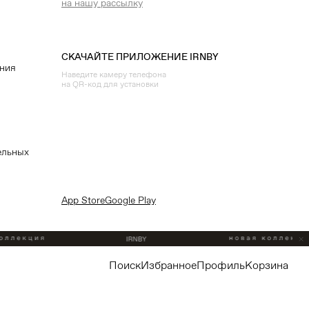
на нашу рассылку
СКАЧАЙТЕ ПРИЛОЖЕНИЕ IRNBY
ения
Наведите камеру телефона
на QR-код для установки
ельных
App Store
Google Play
поиск
избранное
профиль
корзина