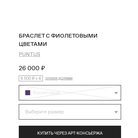
поиск
избранное
профиль
корзина
БРАСЛЕТ С ФИОЛЕТОВЫМИ
ЦВЕТАМИ
PUNTUS
26 000 ₽
6 500 ₽
x
4
ОПЛАТА ДОЛЯМИ
Фиолетовый
Выберите размер
КУПИТЬ ЧЕРЕЗ АРТ-КОНСЬЕРЖА