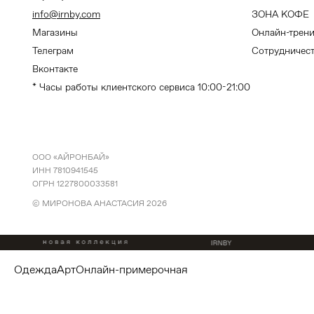
info@irnby.com
ЗОНА КОФЕ
Магазины
Онлайн-трен
Телеграм
Сотрудничес
Вконтакте
* Часы работы клиентского сервиса 10:00-21:00
ООО «АЙРОНБАЙ»
ИНН 7810941545
ОГРН 1227800033581
© МИРОНОВА АНАСТАСИЯ
2026
одежда
арт
онлайн-примерочная