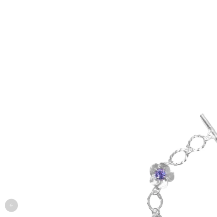
одежда
арт
онлайн-примерочная