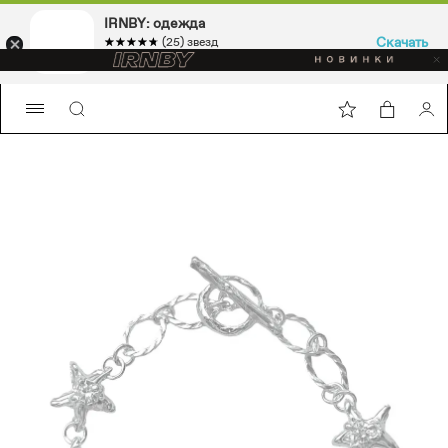
IRNBY: одежда
Скачать
☆☆☆☆☆
★★★★★
(25) звезд
Sport & casual, аксессуары