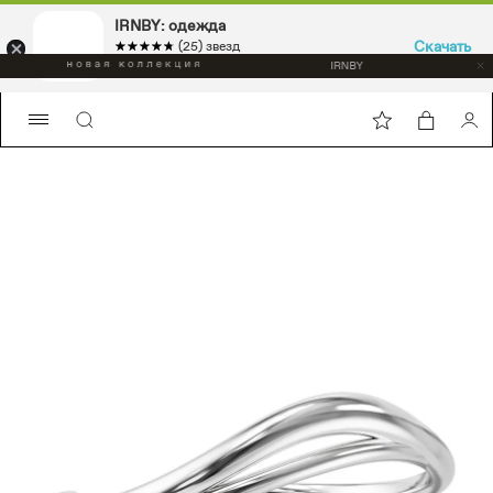
IRNBY: одежда
Скачать
☆☆☆☆☆
★★★★★
(25) звезд
Sport & casual, аксессуары