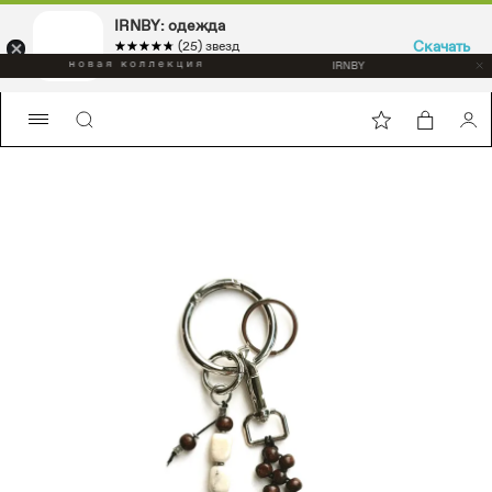
IRNBY: одежда
Скачать
☆☆☆☆☆
★★★★★
(25) звезд
Sport & casual, аксессуары