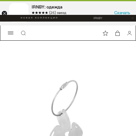
IRNBY: одежда
Скачать
☆☆☆☆☆
★★★★★
(25) звезд
Sport & casual, аксессуары