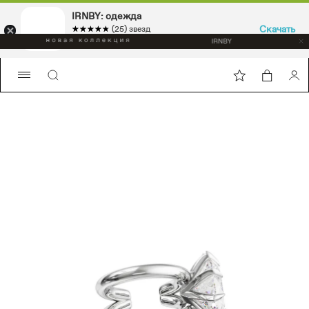
IRNBY: одежда
Скачать
☆☆☆☆☆
★★★★★
(25) звезд
Sport & casual, аксессуары