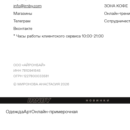
info@irnby.com
ЗОНА КОФЕ
Магазины
Онлайн-трен
Телеграм
Сотрудничес
Вконтакте
* Часы работы клиентского сервиса 10:00-21:00
ООО «АЙРОНБАЙ»
ИНН 7810941545
ОГРН 1227800033581
© МИРОНОВА АНАСТАСИЯ
2026
одежда
арт
онлайн-примерочная