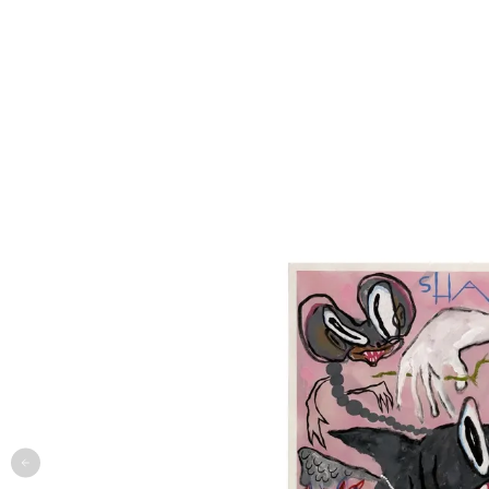
одежда
арт
онлайн-примерочная