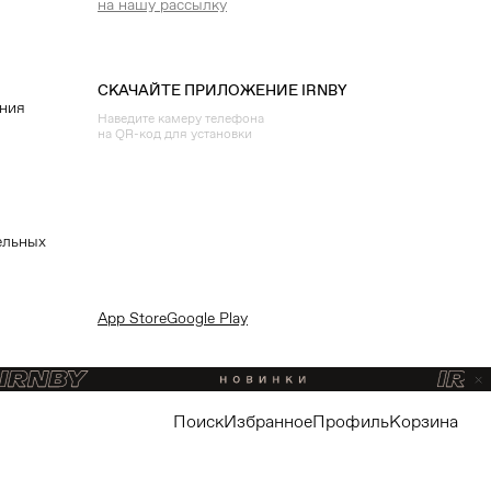
на нашу рассылку
СКАЧАЙТЕ ПРИЛОЖЕНИЕ IRNBY
ения
Наведите камеру телефона
на QR-код для установки
ельных
App Store
Google Play
поиск
избранное
профиль
корзина