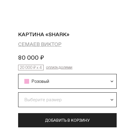
поиск
избранное
профиль
корзина
КАРТИНА «SHARK»
СЕМАЕВ ВИКТОР
80 000 ₽
20 000 ₽
x
4
ОПЛАТА ДОЛЯМИ
Розовый
Выберите размер
ДОБАВИТЬ В КОРЗИНУ