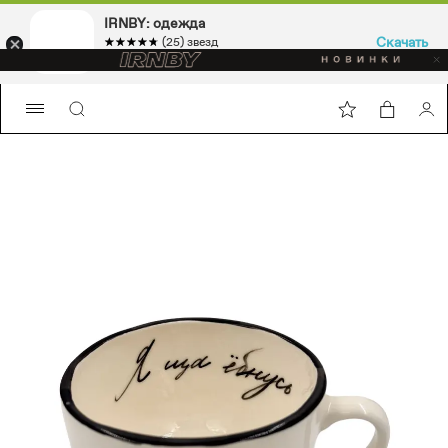
IRNBY: одежда
Скачать
☆☆☆☆☆
★★★★★
(25) звезд
Sport & casual, аксессуары