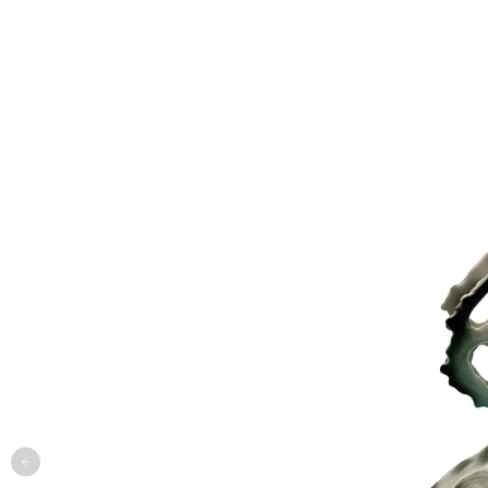
одежда
арт
онлайн-примерочная