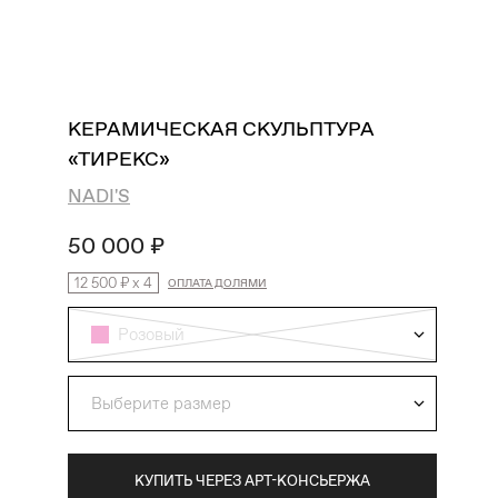
поиск
избранное
профиль
корзина
КЕРАМИЧЕСКАЯ СКУЛЬПТУРА
«ТИРЕКС»
NADI'S
50 000 ₽
12 500 ₽
x
4
ОПЛАТА ДОЛЯМИ
Розовый
Выберите размер
КУПИТЬ ЧЕРЕЗ АРТ-КОНСЬЕРЖА