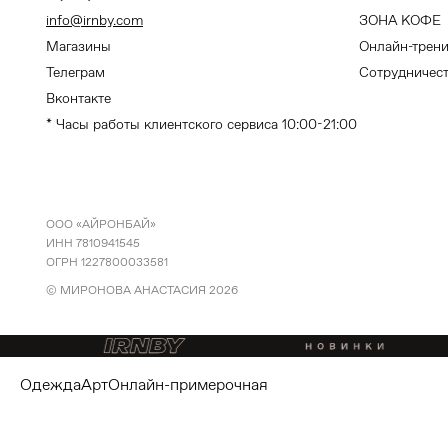
info@irnby.com
ЗОНА КОФЕ
Магазины
Онлайн-трен
Телеграм
Сотрудничес
Вконтакте
* Часы работы клиентского сервиса 10:00-21:00
ООО «АЙРОНБАЙ»
ИНН 7810941545
ОГРН 1227800033581
© МИРОНОВА АНАСТАСИЯ
2026
одежда
арт
онлайн-примерочная