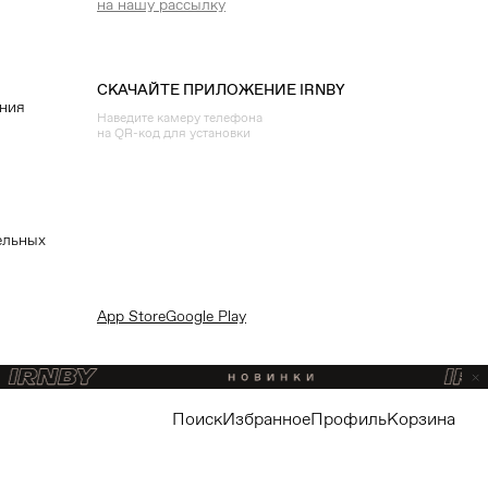
на нашу рассылку
СКАЧАЙТЕ ПРИЛОЖЕНИЕ IRNBY
ения
Наведите камеру телефона
на QR-код для установки
ельных
App Store
Google Play
поиск
избранное
профиль
корзина