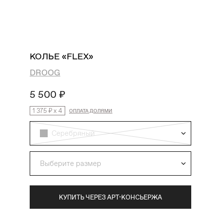
поиск
избранное
профиль
корзина
КОЛЬЕ «FLEX»
DROOG
5 500 ₽
1 375 ₽
x
4
ОПЛАТА ДОЛЯМИ
Серебряный
Выберите размер
КУПИТЬ ЧЕРЕЗ АРТ-КОНСЬЕРЖА