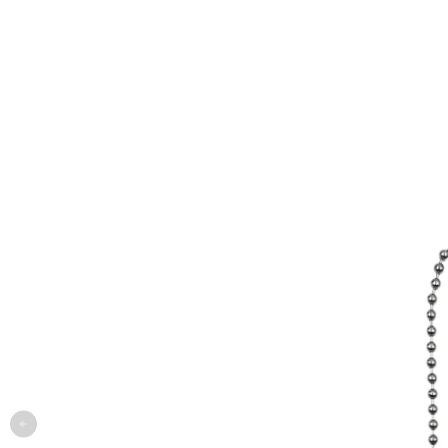
одежда
арт
онлайн-примерочная