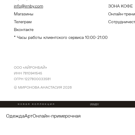
info@irnby.com
ЗОНА КОФЕ
Магазины
Онлайн-трен
Телеграм
Сотрудничес
Вконтакте
* Часы работы клиентского сервиса 10:00-21:00
ООО «АЙРОНБАЙ»
ИНН 7810941545
ОГРН 1227800033581
© МИРОНОВА АНАСТАСИЯ
2026
одежда
арт
онлайн-примерочная