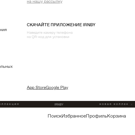
на нашу рассылку
СКАЧАЙТЕ ПРИЛОЖЕНИЕ IRNBY
ения
Наведите камеру телефона
на QR-код для установки
ельных
App Store
Google Play
поиск
избранное
профиль
корзина