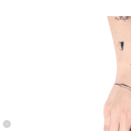
одежда
арт
онлайн-примерочная