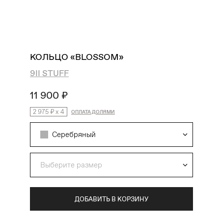
поиск
избранное
профиль
корзина
КОЛЬЦО «BLOSSOM»
9II STUFF
11 900 ₽
2 975 ₽
x
4
ОПЛАТА ДОЛЯМИ
Серебряный
Выберите размер
ДОБАВИТЬ В КОРЗИНУ