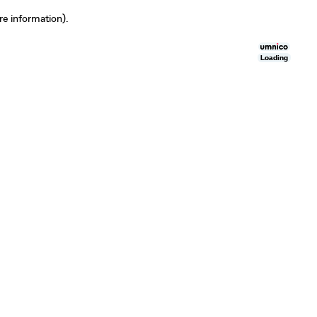
re information)
.
Loading
Loading