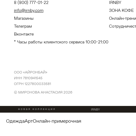
8 (800) 777-01-22
IRNBY
info@irnby.com
ЗОНА КОФЕ
Магазины
Онлайн-трен
Телеграм
Сотрудничес
Вконтакте
* Часы работы клиентского сервиса 10:00-21:00
ООО «АЙРОНБАЙ»
ИНН 7810941545
ОГРН 1227800033581
© МИРОНОВА АНАСТАСИЯ
2026
одежда
арт
онлайн-примерочная