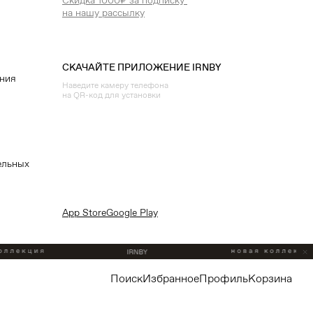
Скидка 1000₽ за подписку
на нашу рассылку
СКАЧАЙТЕ ПРИЛОЖЕНИЕ IRNBY
ения
Наведите камеру телефона
на QR-код для установки
ельных
App Store
Google Play
поиск
избранное
профиль
корзина