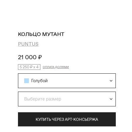
поиск
избранное
профиль
корзина
КОЛЬЦО МУТАНТ
PUNTUS
21 000 ₽
5 250 ₽
x
4
ОПЛАТА ДОЛЯМИ
Голубой
Выберите размер
КУПИТЬ ЧЕРЕЗ АРТ-КОНСЬЕРЖА