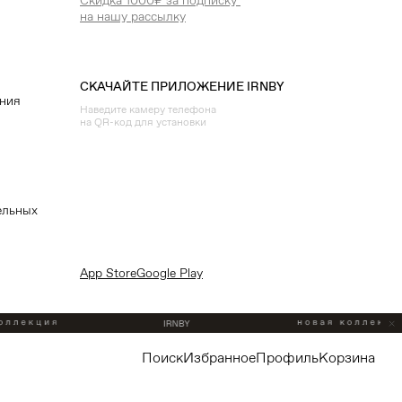
Скидка 1000₽ за подписку
на нашу рассылку
СКАЧАЙТЕ ПРИЛОЖЕНИЕ IRNBY
ения
Наведите камеру телефона
на QR-код для установки
ельных
App Store
Google Play
поиск
избранное
профиль
корзина