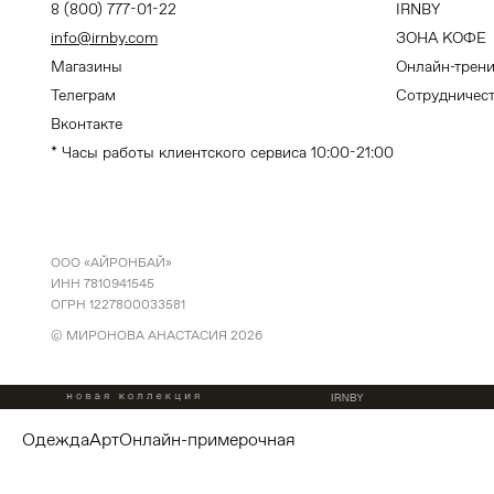
8 (800) 777-01-22
IRNBY
info@irnby.com
ЗОНА КОФЕ
Магазины
Онлайн-трен
Телеграм
Сотрудничес
Вконтакте
* Часы работы клиентского сервиса 10:00-21:00
ООО «АЙРОНБАЙ»
ИНН 7810941545
ОГРН 1227800033581
© МИРОНОВА АНАСТАСИЯ
2026
одежда
арт
онлайн-примерочная