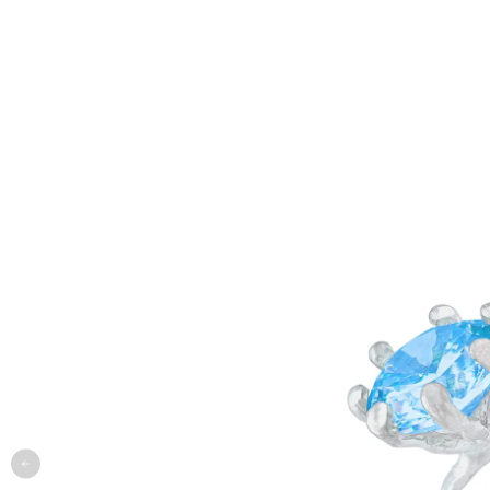
одежда
арт
онлайн-примерочная