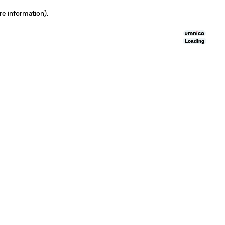
re information)
.
Loading
Loading