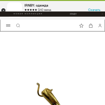
IRNBY: одежда
Скачать
☆☆☆☆☆
★★★★★
(25) звезд
Sport & casual, аксессуары