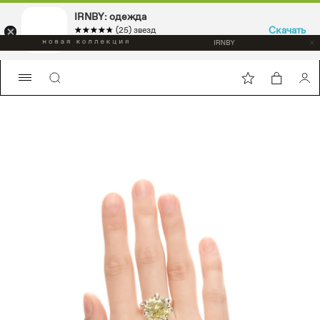
IRNBY: одежда
Скачать
☆☆☆☆☆
★★★★★
(25) звезд
Sport & casual, аксессуары