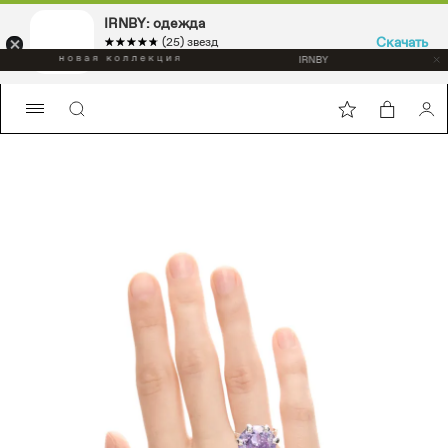
IRNBY: одежда
Скачать
☆☆☆☆☆
★★★★★
(25) звезд
Sport & casual, аксессуары