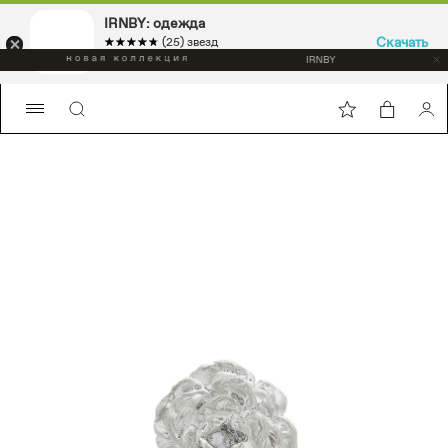
IRNBY: одежда
Скачать
☆☆☆☆☆
★★★★★
(25) звезд
Sport & casual, аксессуары