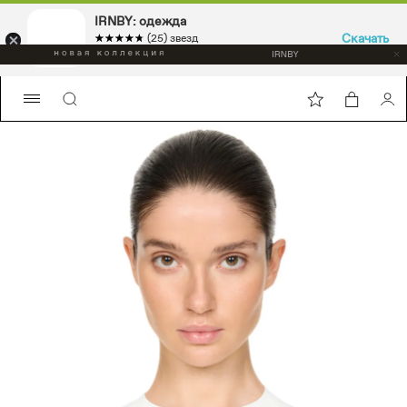
IRNBY: одежда
Скачать
☆☆☆☆☆
★★★★★
(25) звезд
Sport & casual, аксессуары