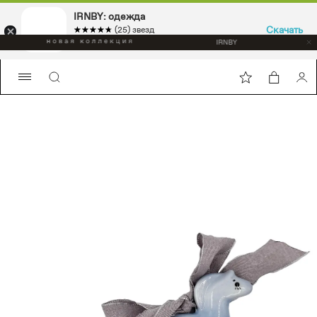
IRNBY: одежда
Скачать
☆☆☆☆☆
★★★★★
(25) звезд
Sport & casual, аксессуары