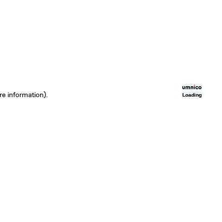
re information)
.
Loading
Loading