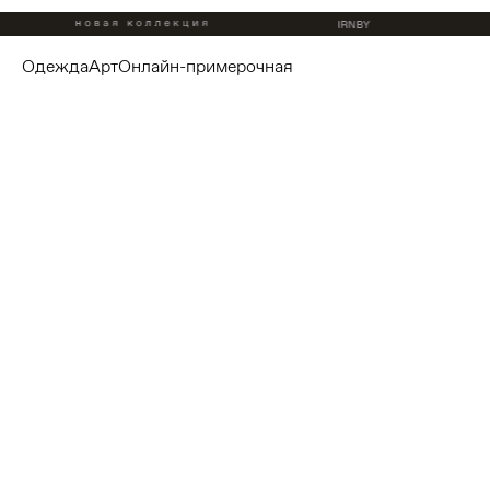
одежда
арт
онлайн-примерочная