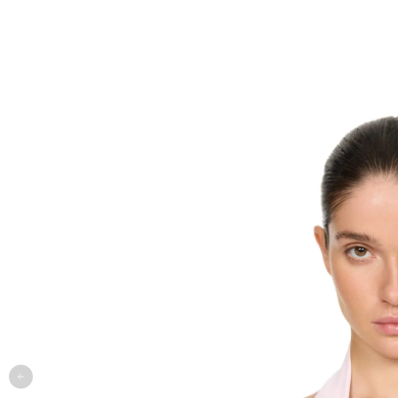
одежда
арт
онлайн-примерочная