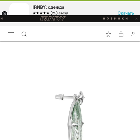
IRNBY: одежда
Скачать
☆☆☆☆☆
★★★★★
(25) звезд
Sport & casual, аксессуары