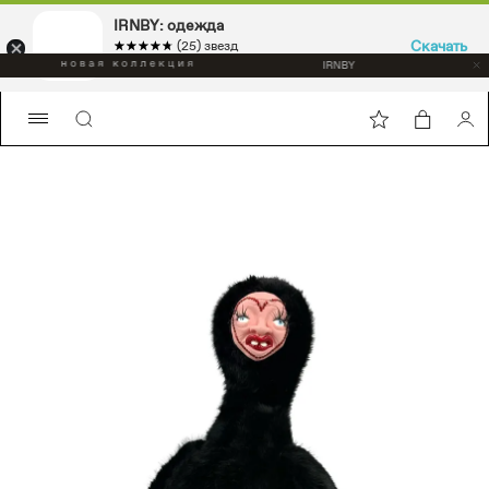
IRNBY: одежда
Скачать
☆☆☆☆☆
★★★★★
(25) звезд
Sport & casual, аксессуары