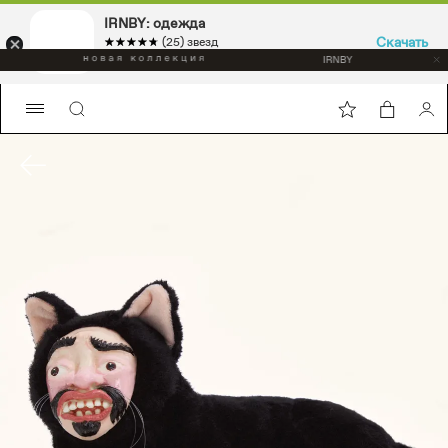
IRNBY: одежда
Скачать
☆☆☆☆☆
★★★★★
(25) звезд
Sport & casual, аксессуары