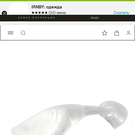
IRNBY: одежда
Скачать
☆☆☆☆☆
★★★★★
(25) звезд
Sport & casual, аксессуары