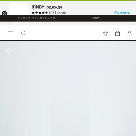
IRNBY: одежда
Скачать
☆☆☆☆☆
★★★★★
(25) звезд
Sport & casual, аксессуары