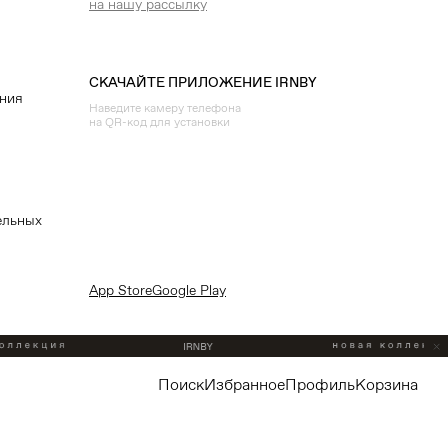
на нашу рассылку
СКАЧАЙТЕ ПРИЛОЖЕНИЕ IRNBY
ения
Наведите камеру телефона
на QR-код для установки
ельных
App Store
Google Play
поиск
избранное
профиль
корзина