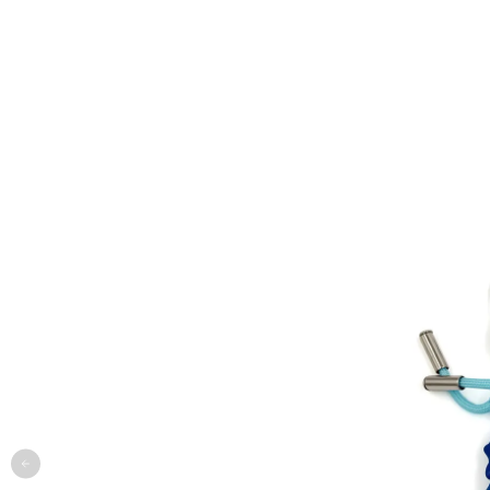
одежда
арт
онлайн-примерочная