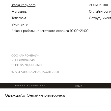
info@irnby.com
ЗОНА КОФЕ
Магазины
Онлайн-трен
Телеграм
Сотрудничес
Вконтакте
* Часы работы клиентского сервиса 10:00-21:00
ООО «АЙРОНБАЙ»
ИНН 7810941545
ОГРН 1227800033581
© МИРОНОВА АНАСТАСИЯ
2026
одежда
арт
онлайн-примерочная