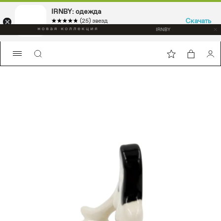
IRNBY: одежда
Скачать
☆☆☆☆☆
★★★★★
(25) звезд
Sport & casual, аксессуары