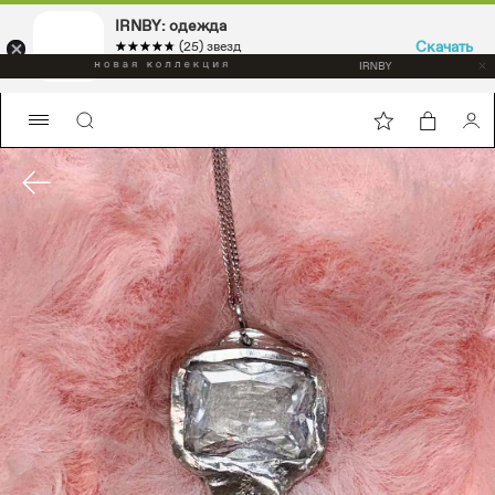
IRNBY: одежда
Скачать
☆☆☆☆☆
★★★★★
(25) звезд
Sport & casual, аксессуары