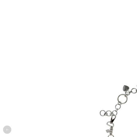
одежда
арт
онлайн-примерочная