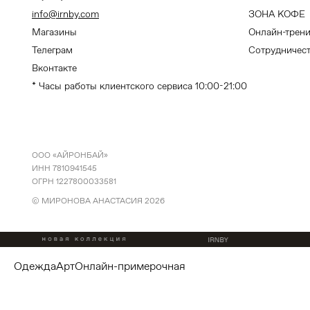
info@irnby.com
ЗОНА КОФЕ
Магазины
Онлайн-трен
Телеграм
Сотрудничес
Вконтакте
* Часы работы клиентского сервиса 10:00-21:00
ООО «АЙРОНБАЙ»
ИНН 7810941545
ОГРН 1227800033581
© МИРОНОВА АНАСТАСИЯ
2026
одежда
арт
онлайн-примерочная