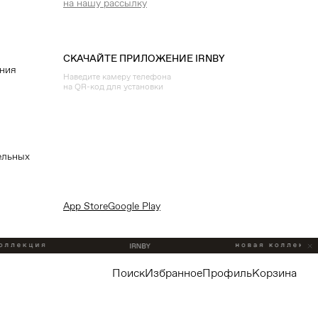
на нашу рассылку
СКАЧАЙТЕ ПРИЛОЖЕНИЕ IRNBY
ения
Наведите камеру телефона
на QR-код для установки
ельных
App Store
Google Play
поиск
избранное
профиль
корзина