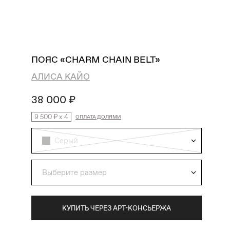
поиск
избранное
профиль
корзина
ПОЯС «CHARM CHAIN BELT»
АЛИСА КАЙО
38 000 ₽
9 500 ₽
x
4
ОПЛАТА ДОЛЯМИ
Серый
Выберите размер
КУПИТЬ ЧЕРЕЗ АРТ-КОНСЬЕРЖА