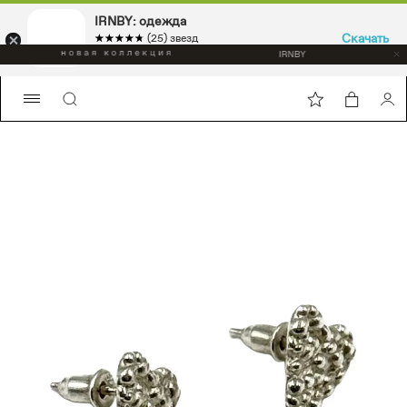
IRNBY: одежда
Скачать
☆☆☆☆☆
★★★★★
(25) звезд
Sport & casual, аксессуары