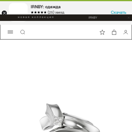
IRNBY: одежда
Скачать
☆☆☆☆☆
★★★★★
(25) звезд
Sport & casual, аксессуары