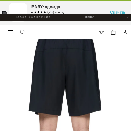
IRNBY: одежда
Скачать
☆☆☆☆☆
★★★★★
(25) звезд
Sport & casual, аксессуары