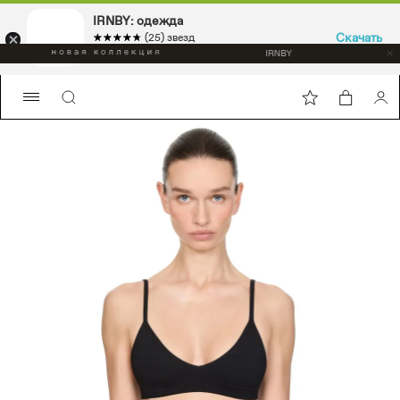
IRNBY: одежда
Скачать
☆☆☆☆☆
★★★★★
(25) звезд
Sport & casual, аксессуары