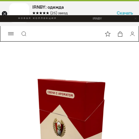
IRNBY: одежда
Скачать
☆☆☆☆☆
★★★★★
(25) звезд
Sport & casual, аксессуары