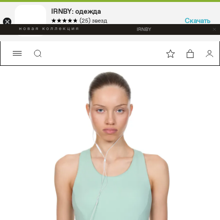
IRNBY: одежда
Скачать
☆☆☆☆☆
★★★★★
(25) звезд
Sport & casual, аксессуары