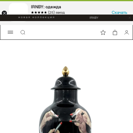
IRNBY: одежда
Скачать
☆☆☆☆☆
★★★★★
(25) звезд
Sport & casual, аксессуары